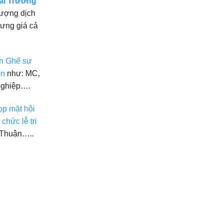
ai Trương
lượng dịch
hưng giá cả
n Ghế sự
ện
như: MC,
nghiệp….
ọp mặt hội
 chức lễ tri
 Thuận…..