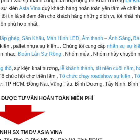
p phần vào sự thành công của hoạt động Lễ Khai Trương
Lễ Kh
c sự kiên
Asia Vina
quý khách hàng hoàn toàn yên tâm về chất 
tôi tin là sẽ đem đến cho khách hàng những dịch vụ tốt nhất n
uôn phù hợp nhất.
 lắp ghép
,
Sân Khấu
,
Màn Hình LED
,
Âm thanh – Ánh Sáng
,
Bà
sự kiện , pallet nhựa sự kiện… Chúng tôi cung cấp
nhân sự sự ki
an nhạc,
Đoàn Lân Sư Rồng
, Nhóm múa , Nhóm nhảy chuyên 
ng thổ
, sự kiện khai trương,
lễ khánh thành
,
tất niên cuối năm
,
h
 Tổ chức hội chợ triển lãm ,
Tổ chức chạy roadshow sự kiện
,
Tổ
như: TP HCM, Đồng Nai, Vũng Tàu, Bình Dương, Tây Ninh, Bình
 ĐƯỢC TƯ VẤN HOÀN TOÀN MIỄN PHÍ
NHH SX TM DV ASIA VINA
. Tân Phú, P. Phú Mỹ, Tx. Phú Mỹ, Tỉnh BRVT