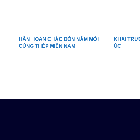
HÂN HOAN CHÀO ĐÓN NĂM MỚI
KHAI TRƯ
CÙNG THÉP MIỀN NAM
ÚC