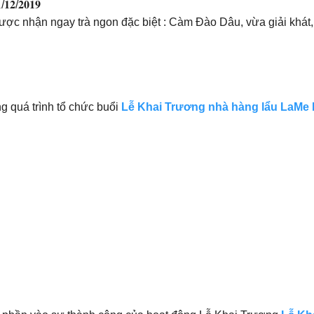
𝟐/𝟐𝟎𝟏𝟗
được nhận ngay trà ngon đặc biệt : Càm Đào Dâu, vừa giải khát
ng quá trình tổ chức buổi
Lễ Khai Trương nhà hàng lẩu LaMe 