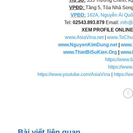
VPĐD:
Tầng 5, Tòa Nhà Song
VPĐD
:
162A, Nguyễn Ái Quốc
Tel:
02543.893.879
Email:
info@
XEM PROFILE ONLIN
www.AsiaVina.net
|
www.ToChu
www.NguyenKimDung.net
|
www.
www.ThietBiSuKien.Org
|
www.
https://www
https://ww
https://www.youtube.com/AsiaVina
|
https://
Bài viết liên quan