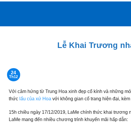
Bỏ
qua
nội
dung
Lễ Khai Trương nh
24
Th12
Với cảm hứng từ Trung Hoa xinh đẹp cổ kính và những mó
thức
lẩu của xứ Hoa
với không gian cổ trang hiện đại, kèm 
15h chiều ngày 17/12/2019, LaMe chính thức khai trương n
LaMe mang đến nhiều chương trình khuyến mãi hấp dẫn: