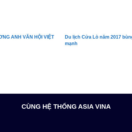
ƠNG ANH VĂN HỘI VIỆT
Du lịch Cửa Lò năm 2017 bùn
mạnh
CÙNG HỆ THỐNG ASIA VINA