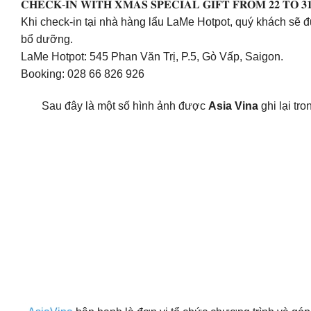
𝐂𝐇𝐄𝐂𝐊-𝐈𝐍 𝐖𝐈𝐓𝐇 𝐗𝐌𝐀𝐒 𝐒𝐏𝐄𝐂𝐈𝐀𝐋 𝐆𝐈𝐅𝐓 𝐅𝐑𝐎𝐌 𝟐𝟐 𝐓𝐎 𝟑𝟏/
Khi check-in tại nhà hàng lẩu LaMe Hotpot, quý khách sẽ 
bổ dưỡng.
LaMe Hotpot: 545 Phan Văn Trị, P.5, Gò Vấp, Saigon.
Booking: 028 66 826 926
Sau đây là một số hình ảnh được
Asia Vina
ghi lại tro