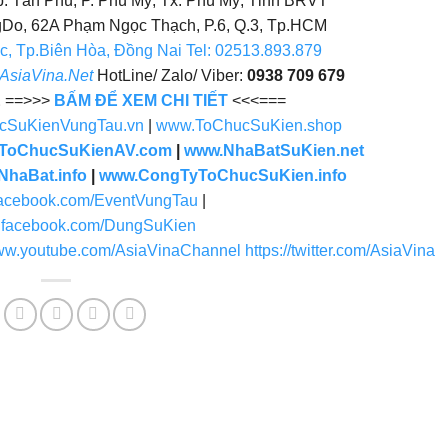
Do, 62A Phạm Ngọc Thạch, P.6, Q.3, Tp.HCM
, Tp.Biên Hòa, Đồng Nai Tel: 02513.893.879
AsiaVina.Net
HotLine/ Zalo/ Viber:
0938 709 679
E
==>>>
BẤM ĐỂ XEM CHI TIẾT
<<<===
cSuKienVungTau.vn
|
www.ToChucSuKien.shop
ToChucSuKienAV.com
|
www.NhaBatSuKien.net
NhaBat.info
|
www.CongTyToChucSuKien.info
.facebook.com/EventVungTau
|
w.facebook.com/DungSuKien
www.youtube.com/AsiaVinaChannel
https://twitter.com/AsiaVina