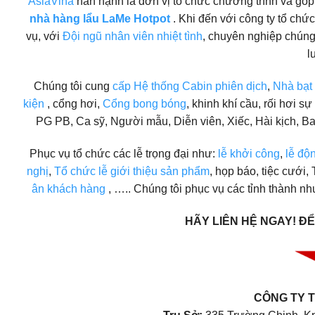
AsiaVina
hân hạnh là đơn vị tổ chức chương trình và gó
nhà hàng lẩu LaMe Hotpot
. Khi đến với công ty tổ chứ
vụ, với
Đội ngũ nhân viên nhiệt tình
, chuyên nghiệp chúng 
l
Chúng tôi cung
cấp Hệ thống Cabin phiên dịch
,
Nhà bạt
kiện
, cổng hơi,
Cổng bong bóng
, khinh khí cầu, rối hơi 
PG PB, Ca sỹ, Người mẫu, Diễn viên, Xiếc, Hài kịch, B
Phục vụ tổ chức các lễ trọng đại như:
lễ khởi công
,
lễ độ
nghị
,
Tổ chức lễ giới thiệu sản phẩm
, họp báo, tiệc cưới,
ân khách hàng
, ….. Chúng tôi phục vụ các tỉnh thành 
HÃY LIÊN HỆ NGAY!
ĐỂ
CÔNG TY T
Trụ Sở:
335 Trường Chinh, Kp