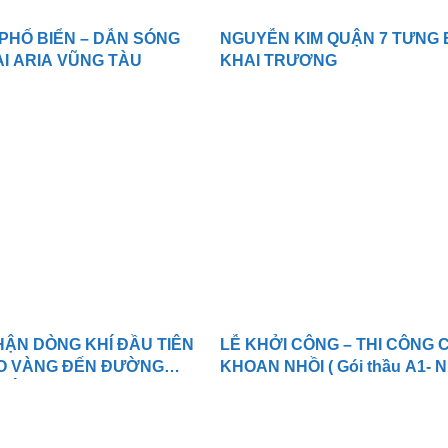
 PHỐ BIỂN – DẪN SÓNG
NGUYỄN KIM QUẬN 7 TƯNG
ẠI ARIA VŨNG TÀU
KHAI TRƯƠNG
HẬN DÒNG KHÍ ĐẦU TIÊN
LỄ KHỞI CÔNG – THI CÔNG 
O VÀNG ĐẾN ĐƯỜNG
KHOAN NHỒI ( Gói thầu A1- 
CÔN SƠN 2
máy Olefins)