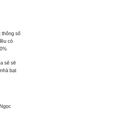
c thông số
đều có
50%
ia sẻ sẽ
 nhà bạt
 Ngọc