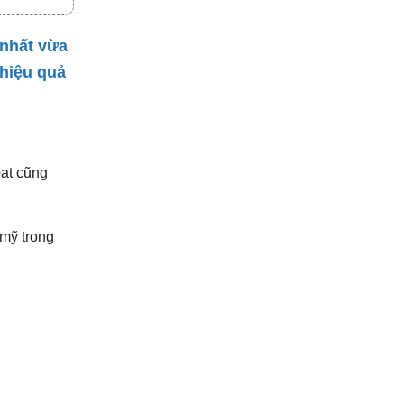
 nhất vừa
 hiệu quả
bạt cũng
 mỹ trong