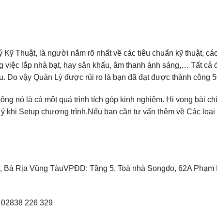
Kỹ Thuật, là người nắm rõ nhất về các tiêu chuẩn kỹ thuật, cá
g việc lắp nhà bạt, hay sân khấu, âm thanh ánh sáng,… Tất cả 
hau. Do vậy Quản Lý được rủi ro là bạn đã đạt được thành công 
ông nó là cả một quá trình tích góp kinh nghiệm. Hi vọng bài ch
u ý khi Setup chương trình.Nếu bạn cần tư vấn thêm về Các loại
Mỹ, Bà Rịa Vũng TàuVPĐD: Tầng 5, Toà nhà Songdo, 62A Phạm
: 02838 226 329