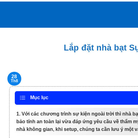
Bỏ
qua
nội
dung
Lắp đặt nhà bạt S
28
Th8
Mục lục
1. Với các chương trình sự kiện ngoài trời thì nhà b
bảo tính an toàn lại vừa đáp ứng yêu cầu về thẩm mỹ
nhà không gian, khi setup, chúng ta cần lưu ý một v