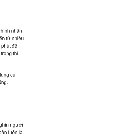
 chính nhân
ến từ nhiều
 phút để
trong thi
 dụng cụ
ống.
nghìn người
oàn luôn là