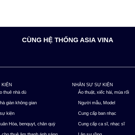
CÙNG HỆ THỐNG ASIA VINA
Ự KIỆN
NHÂN SỰ SỰ KIỆN
o thuê nhà dù
Ảo thuật, xiếc hài, múa rối
hà giàn không gian
Người mẫu, Model
sự kiện
Cung cấp ban nhạc
uân Hòa, benquyt, chân quỳ
Cung cấp ca sĩ, nhạc sĩ
 cho thuê âm thanh ánh sáng
Lân sư rồng