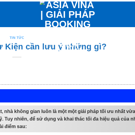
TIN TỨC
ự Kiện cần lưu ý những gì?
ạt, nhà không gian luôn là một một giải pháp tối ưu nhất v
. Tuy nhiên, để sử dụng và khai thác tối đa hiệu quả của n
ài điểm sau: