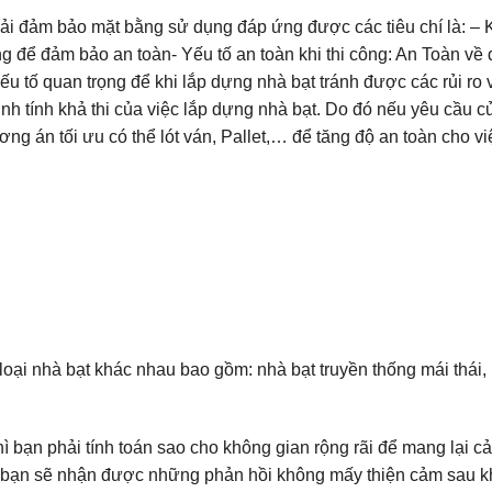
phải đảm bảo mặt bằng sử dụng đáp ứng được các tiêu chí là: –
g để đảm bảo an toàn- Yếu tố an toàn khi thi công: An Toàn về 
u tố quan trọng để khi lắp dựng nhà bạt tránh được các rủi ro 
 định tính khả thi của việc lắp dựng nhà bạt. Do đó nếu yêu cầu
ương án tối ưu có thể lót ván, Pallet,… để tăng độ an toàn cho v
loại nhà bạt khác nhau bao gồm: nhà bạt truyền thống mái thái,
 bạn phải tính toán sao cho không gian rộng rãi để mang lại c
ì bạn sẽ nhận được những phản hồi không mấy thiện cảm sau kh