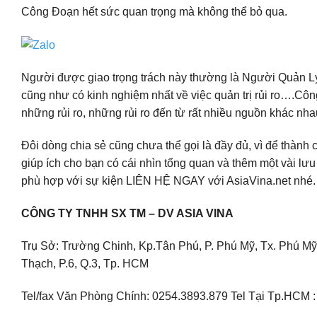
Công Đoạn hết sức quan trọng mà không thể bỏ qua.
Người được giao trọng trách này thường là Người Quản Lý 
cũng như có kinh nghiệm nhất về việc quản trị rủi ro….Côn
những rủi ro, những rủi ro đến từ rất nhiều nguồn khác n
Đôi dòng chia sẻ cũng chưa thể gọi là đầy đủ, vì để thành c
giúp ích cho bạn có cái nhìn tổng quan và thêm một vài lư
phù hợp với sự kiện LIÊN HỆ NGAY với AsiaVina.net nhé.
CÔNG TY TNHH SX TM – DV ASIA VINA
Trụ Sở: Trường Chinh, Kp.Tân Phú, P. Phú Mỹ, Tx. Phú 
Thạch, P.6, Q.3, Tp. HCM
Tel/fax Văn Phòng Chính: 0254.3893.879 Tel Tại Tp.HCM 