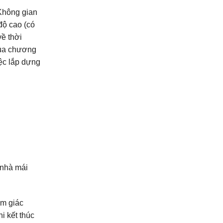
 Không gian
độ cao (có
về thời
 của chương
iệc lắp dựng
 nhà mái
ảm giác
i kết thúc