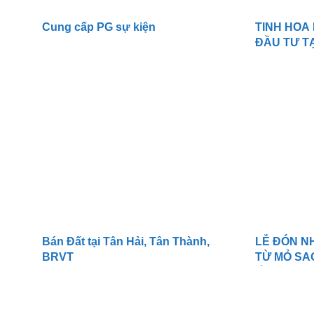
Cung cấp PG sự kiện
TINH HOA
ĐẦU TƯ T
Bán Đất tại Tân Hải, Tân Thành,
LỄ ĐÓN N
BRVT
TỪ MỎ SA
ỐNG NAM 