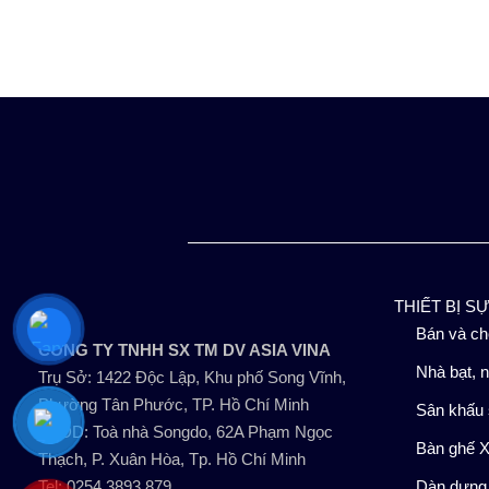
THIẾT BỊ S
Bán và ch
CÔNG TY TNHH SX TM DV ASIA VINA
Nhà bạt, n
Trụ Sở: 1422 Độc Lập, Khu phố Song Vĩnh,
Phường Tân Phước, TP. Hồ Chí Minh
Sân khấu 
VPĐD: Toà nhà Songdo, 62A Phạm Ngọc
Bàn ghế X
Thạch, P. Xuân Hòa, Tp. Hồ Chí Minh
Tel: 0254.3893.879
Dàn dựng,