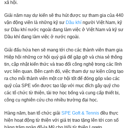
xã hội.
Giải năm nay dự kiến sẽ thu hút được sự tham gia của 440
vận động viên là những kỹ sư
Dầu khí
người Việt Nam, kỹ
sư Dầu khí nước ngoài đang làm việc ở Việt Nam và kỹ sư
Dầu khí đang làm việc ở nước ngoài.
Giải đấu hứa hẹn sẽ mang tới cho các thành viên tham gia
Hiệp hội những cơ hội quý giá để gặp gỡ và chia sẻ thông
tin, cập nhật kiến thức và trao đổi công nghệ trong các lĩnh
vực liên quan. Bên cạnh đó, việc tham dự sự kiện cũng tạo
ra cho mỗi thành viên một cơ hội tốt để đóng góp vào các
quỹ của SPE vốn được tạo lập với mục đích gây quỹ cho
các tổ chức từ thiện, tài trợ học bổng và cung cấp thiết bị,
công cụ nghiên cứu cho nhiều trường đại học.
Hàng năm, ban tổ chức giải
SPE Goft & Tennis
đều thực
hiện hoạt động từ thiện với giá trị trao tặng lên tới con số
hàng trăm ngàn đô-la Mỹ cho Hội từ thiện Loreto,