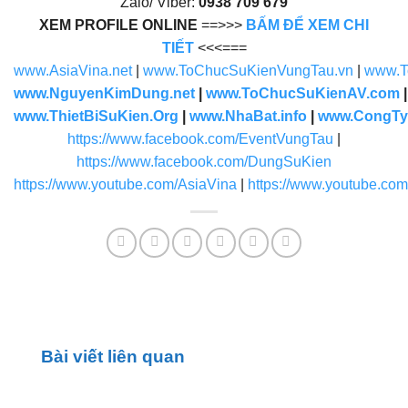
Zalo/ Viber:
0938 709 679
XEM PROFILE ONLINE
==>>>
BẤM ĐỂ XEM CHI
TIẾT
<<<===
www.AsiaVina.net
|
www.ToChucSuKienVungTau.vn
|
www.T
www.NguyenKimDung.net
|
www.ToChucSuKienAV.com
www.ThietBiSuKien.Org
|
www.NhaBat.info
|
www.CongTy
https://www.facebook.com/EventVungTau
|
https://www.facebook.com/DungSuKien
https://www.youtube.com/AsiaVina
|
https://www.youtube.co
Bài viết liên quan