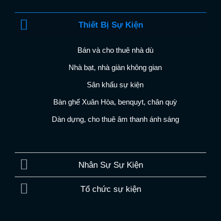
Thiết Bị Sự Kiện
Bán và cho thuê nhà dù
Nhà bạt, nhà giàn không gian
Sân khấu sự kiện
Bàn ghế Xuân Hòa, benquyt, chân quỳ
Dàn dựng, cho thuê âm thanh ánh sáng
Nhân Sự Sự Kiện
Tổ chức sự kiện