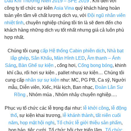
Dầu Khí Thường Niên 2019 – SPE 2019
. Khi đến với
công ty tổ chức sự kiên
Asia Vina
quý khách hàng hoàn
toàn yên tâm về chất lượng dịch vụ, với
Đội ngũ nhân viên
nhiệt tình
, chuyên nghiệp chúng tôi tin là sẽ đem đến cho
khách hàng những dịch vụ tốt nhất nhưng giá cả luôn phù
hợp nhất.
Chúng tôi cung
cấp Hệ thống Cabin phiên dịch
,
Nhà bạt
lắp ghép
,
Sân Khấu
,
Màn Hình LED
,
Âm thanh – Ánh
Sáng
,
Bàn Ghế sự kiện
, cổng hơi,
Cổng bong bóng
, khinh
khí cầu, rối hơi sự kiện , pallet nhựa sự kiện… Chúng tôi
cung cấp
nhân sự sự kiện
như: MC, PG PB, Ca sỹ, Người
mẫu, Diễn viên, Xiếc, Hài kịch, Ban nhạc,
Đoàn Lân Sư
Rồng
, Nhóm múa , Nhóm nhảy chuyên nghiệp….
Phục vụ tổ chức các lễ trọng đại như:
lễ khởi công
,
lễ động
thổ
, sự kiện khai trương,
lễ khánh thành
,
tất niên cuối
năm
,
họp mặt hội nghị
,
Tổ chức lễ giới thiệu sản phẩm
,
họp báo, tiệc cưới, Tổ chức hội chợ triển lãm ,
Tổ chức