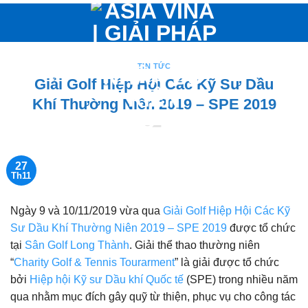
Bỏ
qua
nội
dung
TIN TỨC
Giải Golf Hiệp Hội Các Kỹ Sư Dầu
Khí Thường Niên 2019 – SPE 2019
27
Th11
Ngày 9 và 10/11/2019 vừa qua
Giải Golf Hiệp Hội Các Kỹ
Sư Dầu Khí Thường Niên 2019 – SPE 2019
được tổ chức
tại
Sân Golf Long Thành
. Giải thể thao thường niên
“
Charity Golf & Tennis Tourarment
” là giải được tổ chức
bởi
Hiệp hội Kỹ sư Dầu khí Quốc tế
(SPE) trong nhiều năm
qua nhằm mục đích gây quỹ từ thiện, phục vụ cho công tác