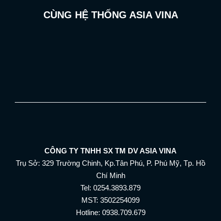
CÙNG HỆ THỐNG ASIA VINA
CÔNG TY TNHH SX TM DV ASIA VINA
Trụ Sở: 329 Trường Chinh, Kp.Tân Phú, P. Phú Mỹ, Tp. Hồ
Chí Minh
Tel: 0254.3893.879
MST: 3502254099
Hotline: 0938.709.679