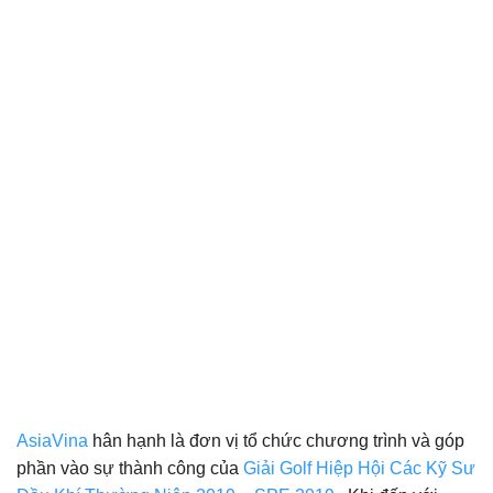
AsiaVina
hân hạnh là đơn vị tổ chức chương trình và góp
phần vào sự thành công của
Giải Golf Hiệp Hội Các Kỹ Sư