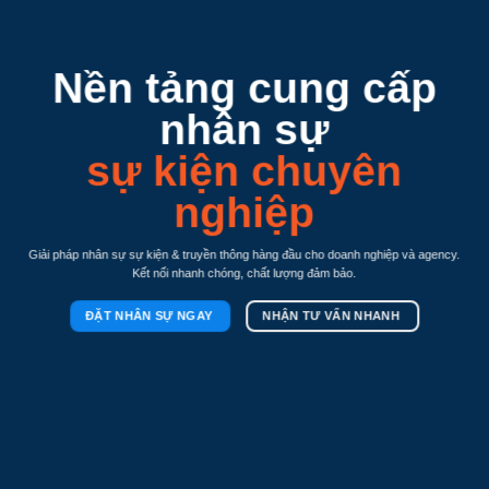
Nền tảng cung cấp
nhân sự
sự kiện chuyên
nghiệp
Giải pháp nhân sự sự kiện & truyền thông hàng đầu cho doanh nghiệp và agency.
Kết nối nhanh chóng, chất lượng đảm bảo.
ĐẶT NHÂN SỰ NGAY
NHẬN TƯ VẤN NHANH