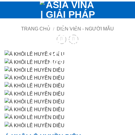
Bỏ
qua
nội
dung
TRANG CHỦ
/
DIỄN VIÊN - NGƯỜI MẪU