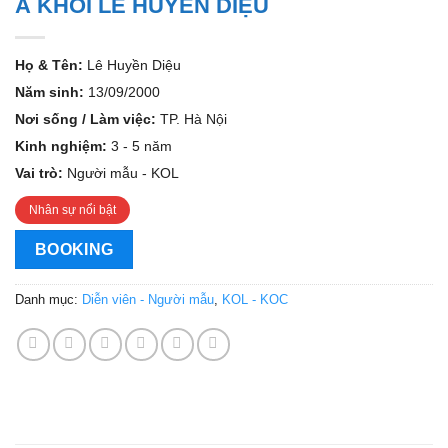
Á KHÔI LÊ HUYỀN DIỆU
Họ & Tên:
Lê Huyền Diệu
Năm sinh:
13/09/2000
Nơi sống / Làm việc:
TP. Hà Nội
Kinh nghiệm:
3 - 5 năm
Vai trò:
Người mẫu - KOL
Nhân sự nổi bật
BOOKING
Danh mục:
Diễn viên - Người mẫu
,
KOL - KOC