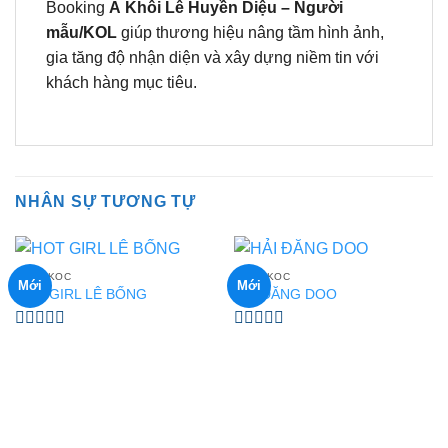
Booking
Á Khôi Lê Huyền Diệu – Người
mẫu/KOL
giúp thương hiệu nâng tầm hình ảnh,
gia tăng độ nhận diện và xây dựng niềm tin với
khách hàng mục tiêu.
NHÂN SỰ TƯƠNG TỰ
KOL - KOC
KOL - KOC
Mới
Mới
HOT GIRL LÊ BỐNG
HẢI ĐĂNG DOO
Được
Được
xếp
xếp
hạng
hạng
0
0
5
5
sao
sao