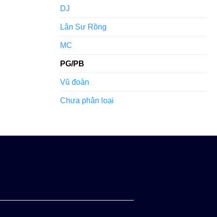
DJ
Lân Sư Rồng
MC
PG/PB
Vũ đoàn
Chưa phân loại