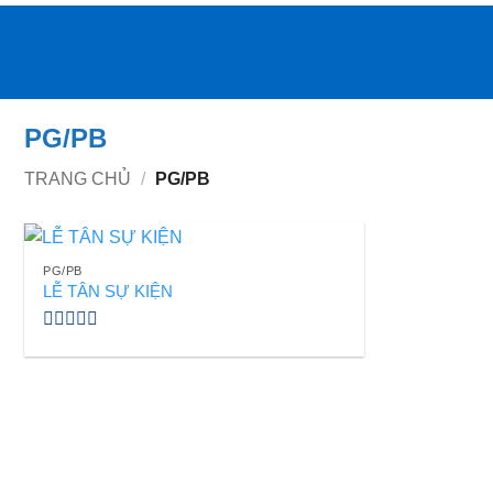
Bỏ
qua
nội
dung
PG/PB
TRANG CHỦ
/
PG/PB
PG/PB
LỄ TÂN SỰ KIỆN
Được
xếp
hạng
0
5
sao