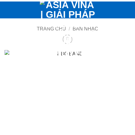
Bỏ
qua
nội
dung
TRANG CHỦ
/
BAN NHẠC