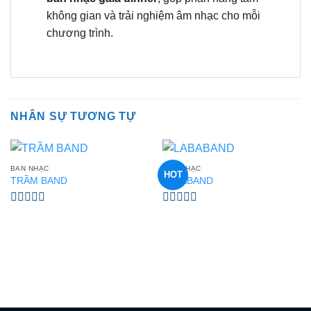
không gian và trải nghiệm âm nhạc cho mỗi
chương trình.
NHÂN SỰ TƯƠNG TỰ
BAN NHẠC
BAN NHẠC
HOT
TRẦM BAND
LABABAND
Được
Được
xếp
xếp
hạng
hạng
0
0
5
5
sao
sao