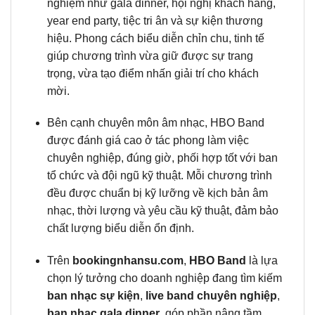
nghiệm như gala dinner, hội nghị khách hàng,
year end party, tiệc tri ân và sự kiện thương
hiệu. Phong cách biểu diễn chỉn chu, tinh tế
giúp chương trình vừa giữ được sự trang
trọng, vừa tạo điểm nhấn giải trí cho khách
mời.
Bên cạnh chuyên môn âm nhạc, HBO Band
được đánh giá cao ở tác phong làm việc
chuyên nghiệp, đúng giờ, phối hợp tốt với ban
tổ chức và đội ngũ kỹ thuật. Mỗi chương trình
đều được chuẩn bị kỹ lưỡng về kịch bản âm
nhạc, thời lượng và yêu cầu kỹ thuật, đảm bảo
chất lượng biểu diễn ổn định.
Trên
bookingnhansu.com
,
HBO Band
là lựa
chọn lý tưởng cho doanh nghiệp đang tìm kiếm
ban nhạc sự kiện
,
live band chuyên nghiệp
,
ban nhạc gala dinner
, góp phần nâng tầm