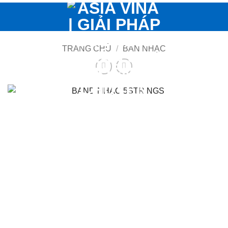
Bỏ
qua
nội
dung
TRANG CHỦ
/
BAN NHẠC