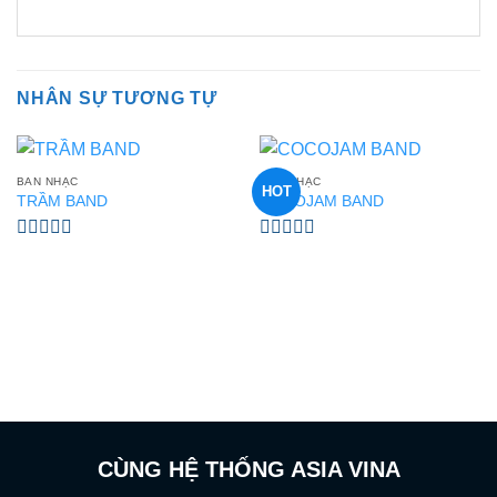
NHÂN SỰ TƯƠNG TỰ
BAN NHẠC
BAN NHẠC
HOT
TRẦM BAND
COCOJAM BAND
Được
Được
xếp
xếp
hạng
hạng
0
0
5
5
sao
sao
CÙNG HỆ THỐNG ASIA VINA