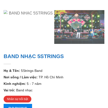
BAND NHẠC 5STRINGS
Họ & Tên:
5Strings Band
Nơi sống / Làm việc:
TP. Hồ Chí Minh
Kinh nghiệm:
5 - 7 năm
Vai trò:
Band nhạc
Nhân sự nổi bật