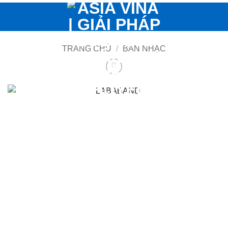
Bỏ
qua
nội
dung
TRANG CHỦ
/
BAN NHẠC