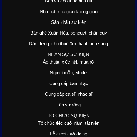
Bán và cho thuê nhà dù
Nhà bạt, nhà giàn không gian
Sân khấu sự kiện
Bàn ghế Xuân Hòa, benquyt, chân quỳ
Dàn dựng, cho thuê âm thanh ánh sáng
NHÂN SỰ SỰ KIỆN
Ảo thuật, xiếc hài, múa rối
Người mẫu, Model
Cung cấp ban nhạc
Cung cấp ca sĩ, nhạc sĩ
Lân sư rồng
TỔ CHỨC SỰ KIỆN
Tổ chức tiệc cuối năm, tất niên
Lễ cưới - Wedding