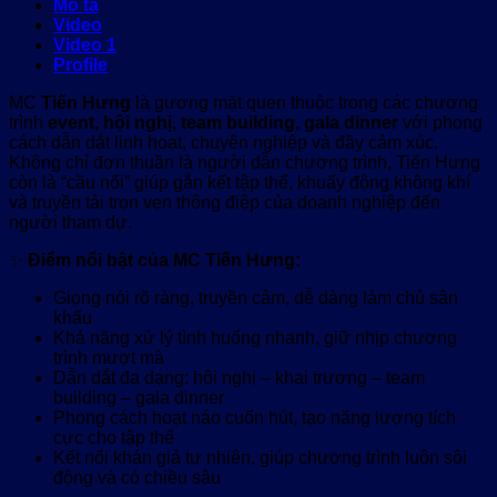
Mô tả
Video
Video 1
Profile
MC
Tiến Hưng
là gương mặt quen thuộc trong các chương
trình
event, hội nghị, team building, gala dinner
với phong
cách dẫn dắt linh hoạt, chuyên nghiệp và đầy cảm xúc.
Không chỉ đơn thuần là người dẫn chương trình, Tiến Hưng
còn là “cầu nối” giúp gắn kết tập thể, khuấy động không khí
và truyền tải trọn vẹn thông điệp của doanh nghiệp đến
người tham dự.
✨
Điểm nổi bật của MC Tiến Hưng:
Giọng nói rõ ràng, truyền cảm, dễ dàng làm chủ sân
khấu
Khả năng xử lý tình huống nhanh, giữ nhịp chương
trình mượt mà
Dẫn dắt đa dạng: hội nghị – khai trương – team
building – gala dinner
Phong cách hoạt náo cuốn hút, tạo năng lượng tích
cực cho tập thể
Kết nối khán giả tự nhiên, giúp chương trình luôn sôi
động và có chiều sâu