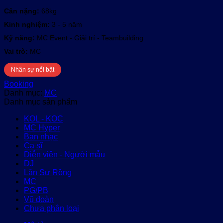
Cân nặng:
68kg
Kinh nghiệm:
3 - 5 năm
Kỹ năng:
MC Event - Giải trí - Teambuilding
Vai trò:
MC
Nhân sự nổi bật
Booking
Danh mục:
MC
Danh mục sản phẩm
KOL - KOC
MC Hyper
Ban nhạc
Ca sĩ
Diễn viên - Người mẫu
DJ
Lân Sư Rồng
MC
PG/PB
Vũ đoàn
Chưa phân loại