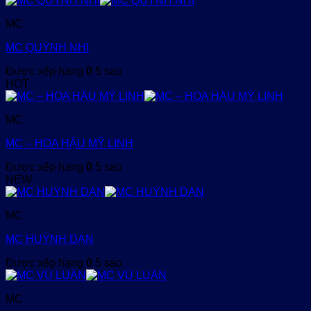
MC
MC QUỲNH NHI
Được xếp hạng
0
5 sao
HOT
MC
MC – HOA HẬU MỸ LINH
Được xếp hạng
0
5 sao
NEW
MC
MC HUỲNH DẠN
Được xếp hạng
0
5 sao
MC