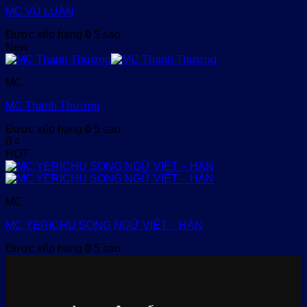
MC VŨ LUÂN
Được xếp hạng
0
5 sao
New
MC
MC Thanh Thương
Được xếp hạng
0
5 sao
0
₫
HOT
MC
MC YERICHU SONG NGỮ VIỆT – HÀN
Được xếp hạng
0
5 sao