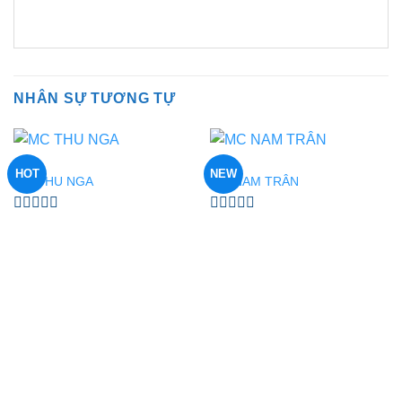
NHÂN SỰ TƯƠNG TỰ
MC
MC
HOT
NEW
MC THU NGA
MC NAM TRÂN
Được
Được
xếp
xếp
hạng
hạng
0
0
5
5
sao
sao