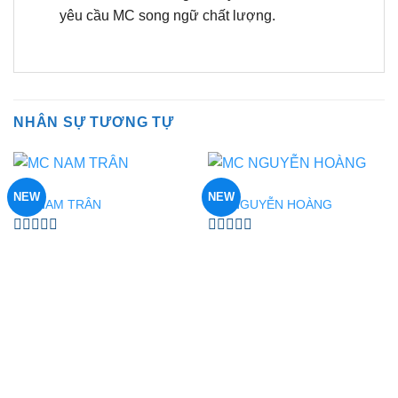
yêu cầu MC song ngữ chất lượng.
NHÂN SỰ TƯƠNG TỰ
MC
MC
NEW
NEW
MC NAM TRÂN
MC NGUYỄN HOÀNG
Được
Được
xếp
xếp
hạng
hạng
0
0
5
5
sao
sao