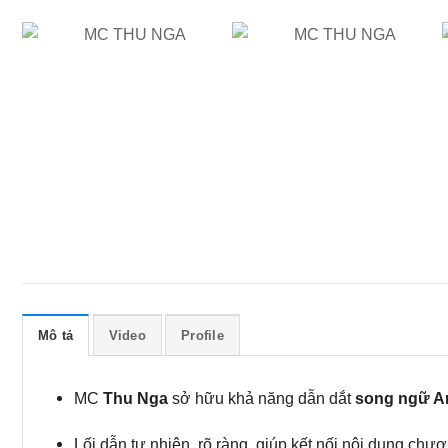
Mô tả
Video
Profile
MC
Thu Nga
sở hữu khả năng dẫn dắt
song ngữ An
Lối dẫn tự nhiên, rõ ràng, giúp kết nối nội dung chư