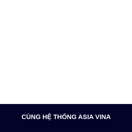
0
5
sao
CÙNG HỆ THỐNG ASIA VINA