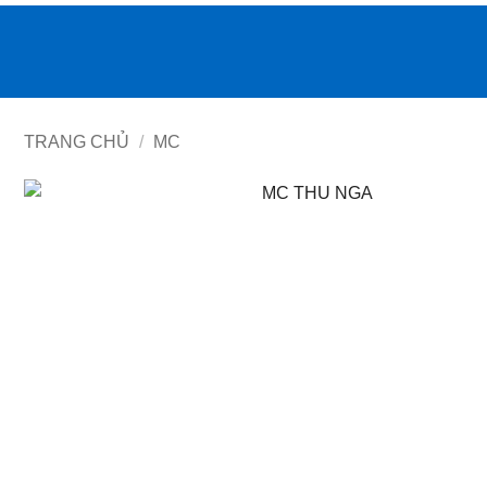
Bỏ
qua
nội
dung
TRANG CHỦ
/
MC