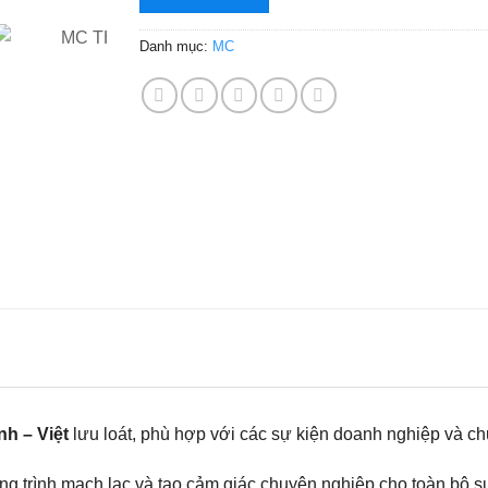
Danh mục:
MC
h – Việt
lưu loát, phù hợp với các sự kiện doanh nghiệp và ch
ơng trình mạch lạc và tạo cảm giác chuyên nghiệp cho toàn bộ s