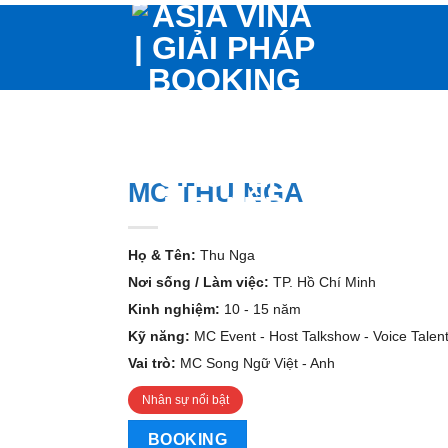
MC THU NGA
Họ & Tên:
Thu Nga
Nơi sống / Làm việc:
TP. Hồ Chí Minh
Kinh nghiệm:
10 - 15 năm
Kỹ năng:
MC Event - Host Talkshow - Voice Talen
Vai trò:
MC Song Ngữ Việt - Anh
Nhân sự nổi bật
BOOKING