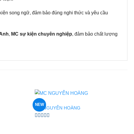
 kiện song ngữ, đảm bảo đúng nghi thức và yêu cầu
 Anh
,
MC sự kiện chuyên nghiệp
, đảm bảo chất lượng
MC
NEW
MC NGUYỄN HOÀNG
Được
xếp
hạng