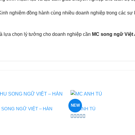
, Kinh nghiệm đồng hành cùng nhiều doanh nghiệp trong các sự
à lựa chọn lý tưởng cho doanh nghiệp cần
MC song ngữ Việt
MC
NEW
 SONG NGỮ VIỆT – HÀN
MC ANH TÚ
Được
xếp
hạng