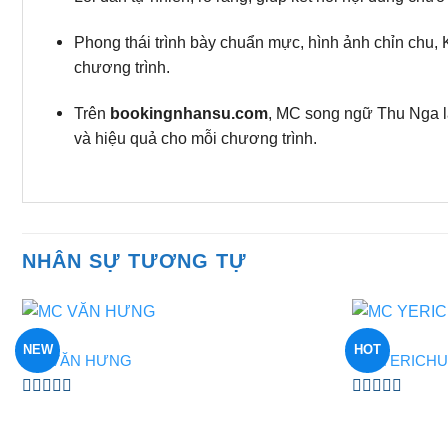
Phong thái trình bày chuẩn mực, hình ảnh chỉn chu
chương trình.
Trên
bookingnhansu.com
, MC song ngữ Thu Nga l
và hiệu quả cho mỗi chương trình.
NHÂN SỰ TƯƠNG TỰ
MC
MC
NEW
HOT
MC VĂN HƯNG
MC YERICHU
Được
Được
xếp
xếp
hạng
hạng