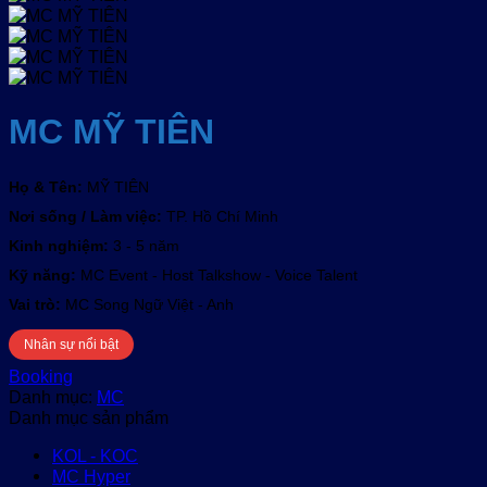
MC MỸ TIÊN
Họ & Tên:
MỸ TIÊN
Nơi sống / Làm việc:
TP. Hồ Chí Minh
Kinh nghiệm:
3 - 5 năm
Kỹ năng:
MC Event - Host Talkshow - Voice Talent
Vai trò:
MC Song Ngữ Việt - Anh
Nhân sự nổi bật
Booking
Danh mục:
MC
Danh mục sản phẩm
KOL - KOC
MC Hyper