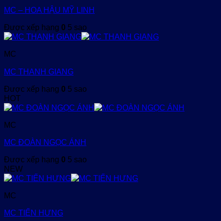
MC – HOA HẬU MỸ LINH
Được xếp hạng
0
5 sao
MC
MC THANH GIANG
Được xếp hạng
0
5 sao
HOT
MC
MC ĐOÀN NGỌC ÁNH
Được xếp hạng
0
5 sao
NEW
MC
MC TIẾN HƯNG