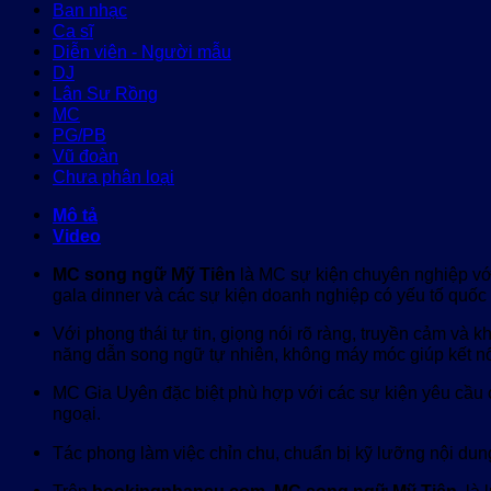
Ban nhạc
Ca sĩ
Diễn viên - Người mẫu
DJ
Lân Sư Rồng
MC
PG/PB
Vũ đoàn
Chưa phân loại
Mô tả
Video
MC song ngữ Mỹ Tiên
là MC sự kiện chuyên nghiệp vớ
gala dinner và các sự kiện doanh nghiệp có yếu tố quốc 
Với phong thái tự tin, giọng nói rõ ràng, truyền cảm và
năng dẫn song ngữ tự nhiên, không máy móc giúp kết nố
MC Gia Uyên đặc biệt phù hợp với các sự kiện yêu cầu c
ngoại.
Tác phong làm việc chỉn chu, chuẩn bị kỹ lưỡng nội du
Trên
bookingnhansu.com
,
MC song ngữ Mỹ Tiên
là 