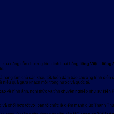
i khả năng dẫn chương trình linh hoạt bằng
tiếng Việt – tiếng
tế.
 khả năng làm chủ sân khấu tốt, luôn đảm bảo chương trình diễn 
i hiệu quả giữa khách mời trong nước và quốc tế.
ao về hình ảnh, nghi thức và tính chuyên nghiệp như sự kiện F
ng và phối hợp tốt với ban tổ chức là điểm mạnh giúp Thanh T
lựa chọn lý tưởng cho doanh nghiệp cần
MC song ngữ Việt A