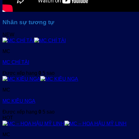
Nhân sự tương tự
NEW
MC
MC CHÍ TÀI
Được xếp hạng
0
5 sao
MC
MC KIỀU NGA
Được xếp hạng
0
5 sao
HOT
MC