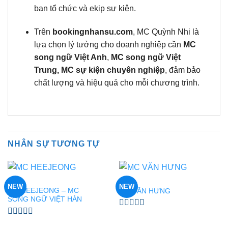
ban tổ chức và ekip sự kiện.
Trên
bookingnhansu.com
, MC Quỳnh Nhi là
lựa chọn lý tưởng cho doanh nghiệp cần
MC
song ngữ Việt Anh
,
MC song ngữ Việt
Trung,
MC sự kiện chuyên nghiệp
, đảm bảo
chất lượng và hiệu quả cho mỗi chương trình.
NHÂN SỰ TƯƠNG TỰ
MC
MC
NEW
NEW
MC HEEJEONG – MC
MC VĂN HƯNG
SONG NGỮ VIỆT HÀN
Được
xếp
Được