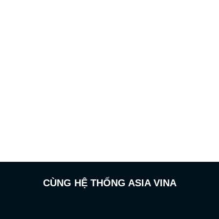
hạng
xếp
0
hạng
5
0
sao
5
sao
CÙNG HỆ THỐNG ASIA VINA