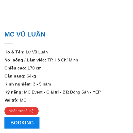
MC VŨ LUÂN
Họ & Tên:
Lư Vũ Luân
Nơi sống / Làm việc:
TP. Hồ Chí Minh
Chiều cao:
170 cm
Cân nặng:
64kg
Kinh nghiệm:
3 - 5 năm
Kỹ năng:
MC Event - Giải trí - Bất Động Sản - YEP
Vai trò:
MC
Nhân sự nổi bật
BOOKING