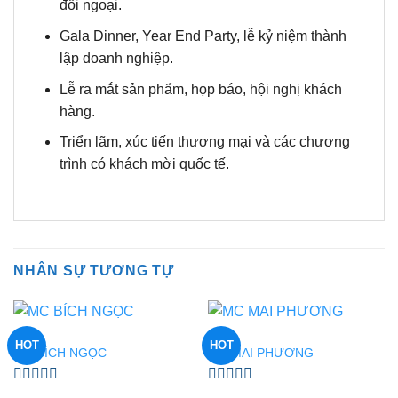
đối ngoại.
Gala Dinner, Year End Party, lễ kỷ niệm thành
lập doanh nghiệp.
Lễ ra mắt sản phẩm, họp báo, hội nghị khách
hàng.
Triển lãm, xúc tiến thương mại và các chương
trình có khách mời quốc tế.
NHÂN SỰ TƯƠNG TỰ
MC
MC
HOT
HOT
MC BÍCH NGỌC
MC MAI PHƯƠNG
Được
Được