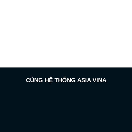
xếp
xếp
hạng
hạng
0
0
5
5
sao
sao
CÙNG HỆ THỐNG ASIA VINA