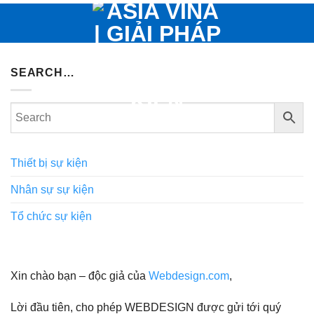
Bỏ
qua
nội
dung
SEARCH…
Thiết bị sự kiện
Nhân sự sự kiện
Tổ chức sự kiện
Xin chào bạn – độc giả của
Webdesign.com
,
Lời đầu tiên, cho phép WEBDESIGN được gửi tới quý