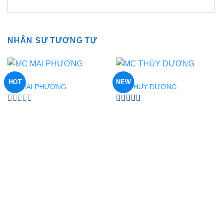
NHÂN SỰ TƯƠNG TỰ
MC
MC
HOT
NEW
MC MAI PHƯƠNG
MC THÙY DƯƠNG
Được
Được
xếp
xếp
hạng
hạng
0
0
5
5
sao
sao