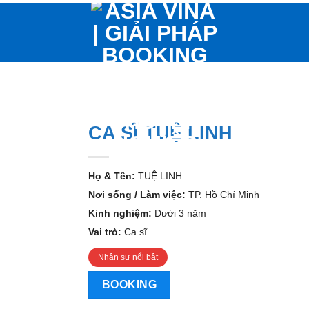
CA SĨ TUỆ LINH
Họ & Tên:
TUỆ LINH
Nơi sống / Làm việc:
TP. Hồ Chí Minh
Kinh nghiệm:
Dưới 3 năm
Vai trò:
Ca sĩ
Nhân sự nổi bật
BOOKING