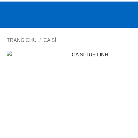
Bỏ
qua
nội
dung
TRANG CHỦ
/
CA SĨ