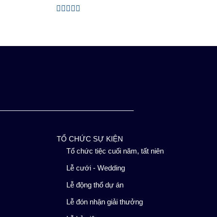
Được
xếp
hạng
0
5
sao
TỔ CHỨC SỰ KIỆN
Tổ chức tiệc cuối năm, tất niên
Lễ cưới - Wedding
Lễ động thổ dự án
Lễ đón nhận giải thưởng