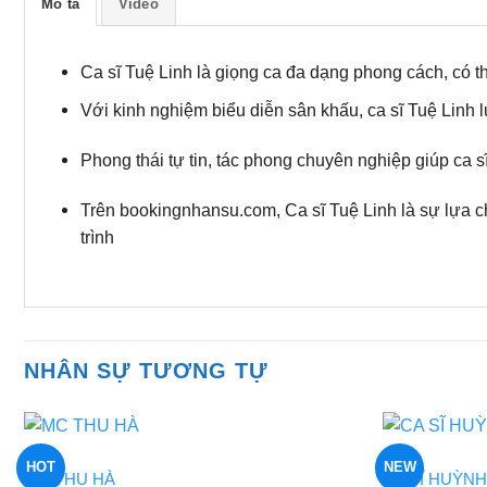
Mô tả
Video
Ca sĩ Tuệ Linh là giọng ca đa dạng phong cách, có thể
Với kinh nghiệm biểu diễn sân khấu, ca sĩ Tuệ Linh 
Phong thái tự tin, tác phong chuyên nghiệp giúp ca 
Trên bookingnhansu.com, Ca sĩ Tuệ Linh là sự lựa 
trình
NHÂN SỰ TƯƠNG TỰ
CA SĨ
CA SĨ
HOT
NEW
MC THU HÀ
CA SĨ HUỲN