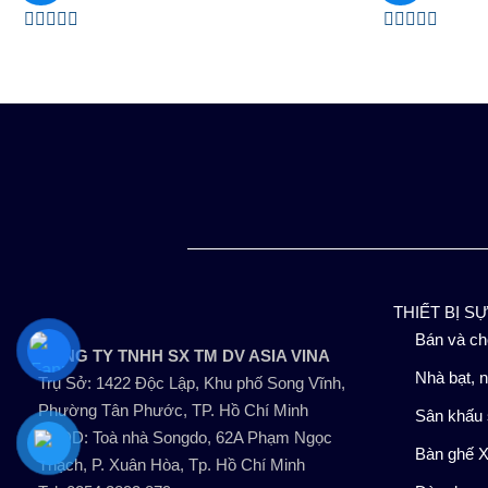
Được
Được
xếp
xếp
hạng
hạng
0
0
5
5
sao
sao
THIẾT BỊ S
Bán và ch
CÔNG TY TNHH SX TM DV ASIA VINA
Nhà bạt, n
Trụ Sở: 1422 Độc Lập, Khu phố Song Vĩnh,
Phường Tân Phước, TP. Hồ Chí Minh
Sân khấu 
VPĐD: Toà nhà Songdo, 62A Phạm Ngọc
Bàn ghế X
Thạch, P. Xuân Hòa, Tp. Hồ Chí Minh