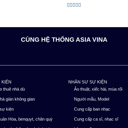
Được
xếp
hạng
0
5
sao
CÙNG HỆ THỐNG ASIA VINA
Ự KIỆN
NHÂN SỰ SỰ KIỆN
o thuê nhà dù
Ảo thuật, xiếc hài, múa rối
hà giàn không gian
Người mẫu, Model
sự kiện
Cung cấp ban nhạc
uân Hòa, benquyt, chân quỳ
Cung cấp ca sĩ, nhạc sĩ