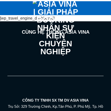
Bỏ
qua
nội
[wp_travel_engine_dashboard]
dung
CÙNG HỆ THỐNG ASIA VINA
CÔNG TY TNHH SX TM DV ASIA VINA
Trụ Sở: 329 Trường Chinh, Kp.Tân Phú, P. Phú Mỹ, Tp. Hồ