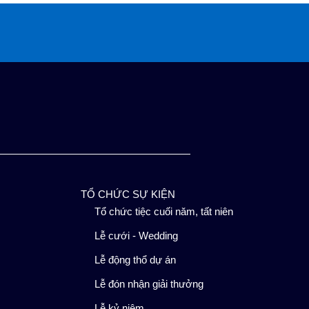
TỔ CHỨC SỰ KIỆN
Tổ chức tiệc cuối năm, tất niên
Lễ cưới - Wedding
Lễ động thổ dự án
Lễ đón nhận giải thưởng
Lễ kỷ niệm