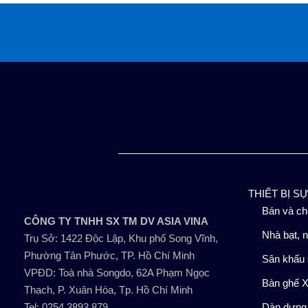
Bỏ
qua
nội
dung
THIẾT BỊ S
Bán và ch
CÔNG TY TNHH SX TM DV ASIA VINA
Nhà bạt, n
Trụ Sở: 1422 Độc Lập, Khu phố Song Vĩnh,
Phường Tân Phước, TP. Hồ Chí Minh
Sân khấu 
VPĐD: Toà nhà Songdo, 62A Phạm Ngọc
Bàn ghế X
Thạch, P. Xuân Hòa, Tp. Hồ Chí Minh
Tel: 0254.3893.879
Dàn dựng,