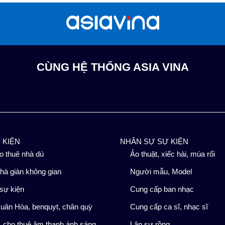
CÙNG HỆ THỐNG ASIA VINA
Ự KIỆN
NHÂN SỰ SỰ KIỆN
o thuê nhà dù
Ảo thuật, xiếc hài, múa rối
hà giàn không gian
Người mẫu, Model
sự kiện
Cung cấp ban nhạc
uân Hòa, benquyt, chân quỳ
Cung cấp ca sĩ, nhạc sĩ
 cho thuê âm thanh ánh sáng
Lân sư rồng