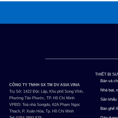
Bỏ
qua
nội
dung
THIẾT BỊ S
Bán và ch
CÔNG TY TNHH SX TM DV ASIA VINA
Nhà bạt, n
Trụ Sở: 1422 Độc Lập, Khu phố Song Vĩnh,
Phường Tân Phước, TP. Hồ Chí Minh
Sân khấu 
VPĐD: Toà nhà Songdo, 62A Phạm Ngọc
Bàn ghế X
Thạch, P. Xuân Hòa, Tp. Hồ Chí Minh
Tel: 0254.3893.879
Dàn dựng,