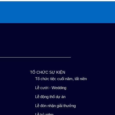
TỔ CHỨC SỰ KIỆN
Tổ chức tiệc cuối năm, tất niên
Lễ cưới - Wedding
Lễ động thổ dự án
Lễ đón nhận giải thưởng
Lễ kỷ niệm