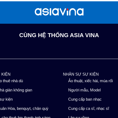
CÙNG HỆ THỐNG ASIA VINA
Ự KIỆN
NHÂN SỰ SỰ KIỆN
o thuê nhà dù
Ảo thuật, xiếc hài, múa rối
hà giàn không gian
Người mẫu, Model
sự kiện
Cung cấp ban nhạc
uân Hòa, benquyt, chân quỳ
Cung cấp ca sĩ, nhạc sĩ
 cho thuê âm thanh ánh sáng
Lân sư rồng