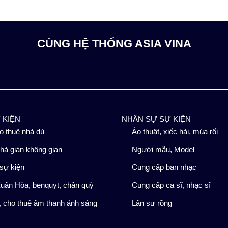
CÙNG HỆ THỐNG ASIA VINA
Ự KIỆN
NHÂN SỰ SỰ KIỆN
o thuê nhà dù
Ảo thuật, xiếc hài, múa rối
hà giàn không gian
Người mẫu, Model
sự kiện
Cung cấp ban nhạc
uân Hòa, benquyt, chân quỳ
Cung cấp ca sĩ, nhạc sĩ
 cho thuê âm thanh ánh sáng
Lân sư rồng