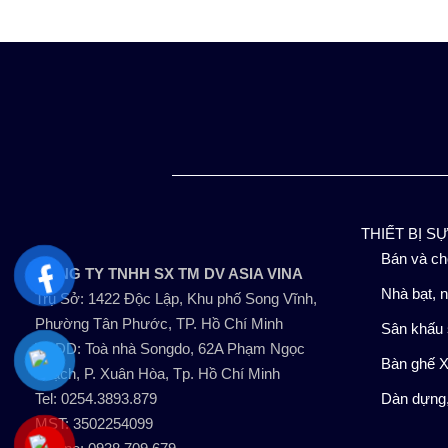
THIẾT BỊ S
Bán và ch
CÔNG TY TNHH SX TM DV ASIA VINA
Nhà bạt, n
Trụ Sở: 1422 Độc Lập, Khu phố Song Vĩnh,
Phường Tân Phước, TP. Hồ Chí Minh
Sân khấu 
VPĐD: Toà nhà Songdo, 62A Phạm Ngọc
Bàn ghế X
Thạch, P. Xuân Hòa, Tp. Hồ Chí Minh
Tel: 0254.3893.879
Dàn dựng,
MST: 3502254099