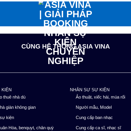
CÙNG HỆ THỐNG ASIA VINA
Ự KIỆN
NHÂN SỰ SỰ KIỆN
o thuê nhà dù
Ảo thuật, xiếc hài, múa rối
hà giàn không gian
Người mẫu, Model
sự kiện
Cung cấp ban nhạc
uân Hòa, benquyt, chân quỳ
Cung cấp ca sĩ, nhạc sĩ