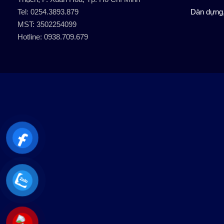
Tel: 0254.3893.879
Dàn dựng,
MST: 3502254099
Hotline: 0938.709.679