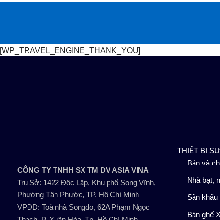
Bỏ
qua
nội
dung
[WP_TRAVEL_ENGINE_THANK_YOU]
THIẾT BỊ S
Bán và ch
CÔNG TY TNHH SX TM DV ASIA VINA
Nhà bạt, n
Trụ Sở: 1422 Độc Lập, Khu phố Song Vĩnh,
Phường Tân Phước, TP. Hồ Chí Minh
Sân khấu 
VPĐD: Toà nhà Songdo, 62A Phạm Ngọc
Bàn ghế X
Thạch, P. Xuân Hòa, Tp. Hồ Chí Minh